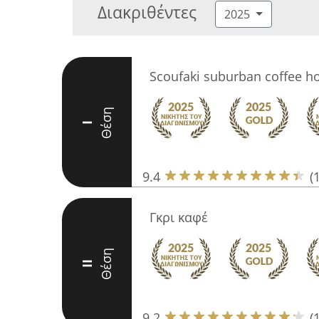
Διακριθέντες
2025
Scoufaki suburban coffee h
Θέση
I
9.4
(
Γκρι καφέ
Θέση
II
9.2
(