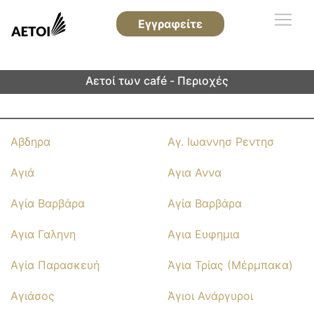
Εγγραφείτε
Αετοί των café - Περιοχές
Αβδηρα
Αγ. Ιωαννησ Ρεντησ
Αγιά
Αγια Αννα
Αγία Βαρβάρα
Αγία Βαρβάρα
Αγια Γαληνη
Αγια Ευφημια
Αγία Παρασκευή
Άγια Τρίας (Μέρμπακα)
Αγιάσος
Άγιοι Ανάργυροι