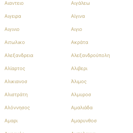
Αιαντειο
Αιγάλεω
Αιγειρα
Αίγινα
Αιγινιο
Αιγιο
Αιτωλικο
Ακράτα
Αλεξανδρεια
Αλεξανδρούπολη
Αλίαρτος
Αλιβερι
Αλικιανοσ
Άλιμος
Αλιστράτη
Αλμυροσ
Αλόννησος
Αμαλιάδα
Αμαρι
Αμαρυνθοσ