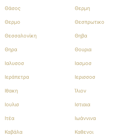
Θάσος
Θερμη
Θερμο
Θεσπρωτικο
Θεσσαλονίκη
Θηβα
Θηρα
Θουρια
Ιαλυσοσ
Ιασμοσ
Ιεράπετρα
Ιερισσοσ
Ιθακη
Ίλιον
Ιουλισ
Ιστιαια
Ιτέα
Ιωάννινα
Καβάλα
Καθενοι