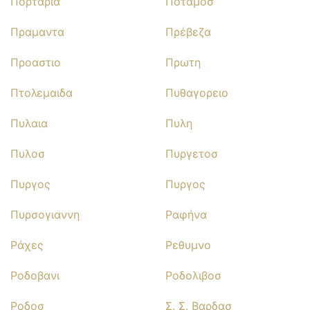
Πορταρια
Ποταμοσ
Πραμαντα
Πρέβεζα
Προαστιο
Πρωτη
Πτολεμαιδα
Πυθαγορειο
Πυλαια
Πυλη
Πυλοσ
Πυργετοσ
Πυργος
Πυργος
Πυρσογιαννη
Ραφήνα
Ράχες
Ρεθυμνο
Ροδοβανι
Ροδολιβοσ
Ροδοσ
Σ. Σ. Βαρδασ