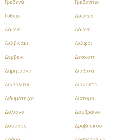
Γρεβενά
Γρεβενιτιο
Γυθειο
Δαφνεσ
Δάφνη
Δάφνη
Δελβινάκι
Δελφοι
Δερβενι
Δεσκατη
Δημητσάνα
Διαβατά
Διαβολιτσι
Διακοπτό
Διδυμότειχο
Δίστομο
Δολιανα
Δομβραινα
Δομοκός
Δραβησκοσ
Δράμα
Δραπετσώνα