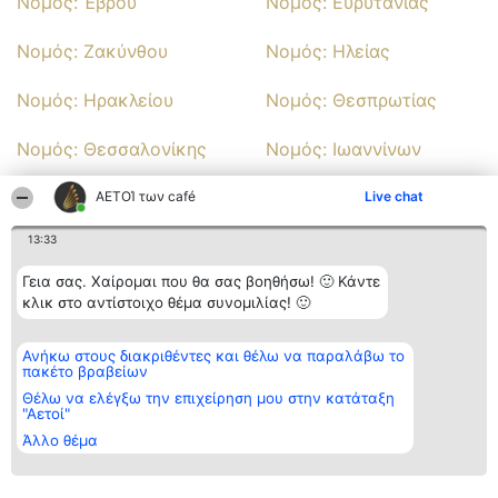
Νομός: Έβρου
Νομός: Ευρυτανίας
Νομός: Ζακύνθου
Νομός: Ηλείας
Νομός: Ηρακλείου
Νομός: Θεσπρωτίας
Νομός: Θεσσαλονίκης
Νομός: Ιωαννίνων
Νομός: Καρδίτσας
Νομός: Καστοριάς
ΑΕΤΟΊ των café
Live chat
13:33
Νομός: Κεφαλληνίας
Νομός: Κιλκίς
Γεια σας. Χαίρομαι που θα σας βοηθήσω! 🙂 Κάντε
Νομός: Κοζάνης
Νομός: Κορινθίας
κλικ στο αντίστοιχο θέμα συνομιλίας! 🙂
Νομός: Κυκλάδων
Νομός: Λακωνίας
Ανήκω στους διακριθέντες και θέλω να παραλάβω το
πακέτο βραβείων
Νομός: Λάρισας
Νομός: Λέσβου
Θέλω να ελέγξω την επιχείρηση μου στην κατάταξη
"Αετοί"
Νομός: Λευκάδας
Άλλο θέμα
Νομός: Μεσσηνίας
Νομός: Πειραιά
Νομός: Ρεθύμνου