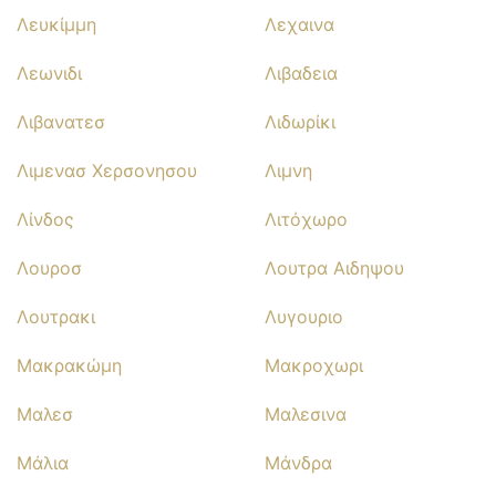
Λευκίμμη
Λεχαινα
Λεωνιδι
Λιβαδεια
Λιβανατεσ
Λιδωρίκι
Λιμενασ Χερσονησου
Λιμνη
Λίνδος
Λιτόχωρο
Λουροσ
Λουτρα Αιδηψου
Λουτρακι
Λυγουριο
Μακρακώμη
Μακροχωρι
Μαλεσ
Μαλεσινα
Μάλια
Μάνδρα