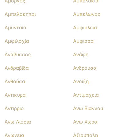
Αμοργός
Αμπελακια
Αμπελοκηποι
Αμπελωνασ
Αμυνταιο
Αμφικλεια
Αμφιλοχία
Άμφισσα
Ανάβυσσος
Ανάφη
Ανδραβίδα
Ανδρουσα
Ανθούσα
Άνοιξη
Αντικυρα
Αντιμαχεια
Αντιρριο
Ανω Βιαννοσ
Άνω Λιόσια
Ανω Χωρα
Ανωγεια
Αξιουπολη