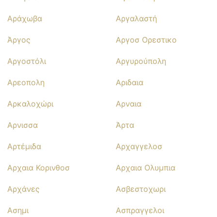
Αράχωβα
Αργαλαστή
Άργος
Αργοσ Ορεστικο
Αργοστόλι
Αργυρούπολη
Αρεοπολη
Αριδαια
Αρκαλοχώρι
Αρναια
Αρνισσα
Άρτα
Αρτέμιδα
Αρχαγγελοσ
Αρχαια Κορινθοσ
Αρχαια Ολυμπια
Αρχάνες
Ασβεστοχωρι
Ασημι
Ασπραγγελοι