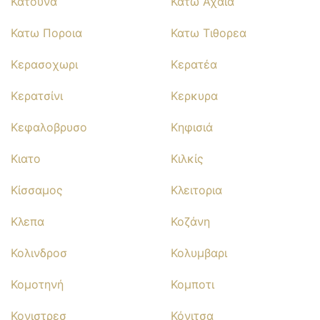
Κατουνα
Κατω Αχαια
Κατω Ποροια
Κατω Τιθορεα
Κερασοχωρι
Κερατέα
Κερατσίνι
Κερκυρα
Κεφαλοβρυσο
Κηφισιά
Κιατο
Κιλκίς
Κίσσαμος
Κλειτορια
Κλεπα
Κοζάνη
Κολινδροσ
Κολυμβαρι
Κομοτηνή
Κομποτι
Κονιστρεσ
Κόνιτσα