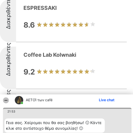
Διακριθέντες
ESPRESSAKI
8.6
Διακριθέντες
Coffee Lab Kolwnaki
9.2
Διακριθέντες
ΑΕΤΟΊ των café
Live chat
Καφενείον "Εν ομονοία"
21:53
8.7
Γεια σας. Χαίρομαι που θα σας βοηθήσω! 🙂 Κάντε
κλικ στο αντίστοιχο θέμα συνομιλίας! 🙂