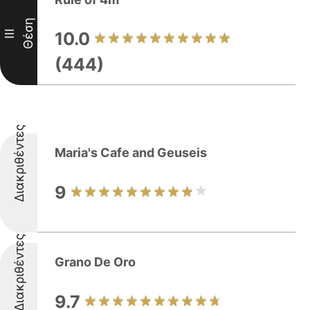
Θέση
III
10.0
(444)
Διακριθέντες
Maria's Cafe and Geuseis
9
Διακριθέντες
Grano De Oro
9.7