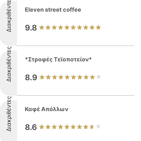
Διακριθέντες
Eleven street coffee
9.8
Διακριθέντες
*Στροφές Τεϊοποτείον*
8.9
Διακριθέντες
Καφέ Απόλλων
8.6