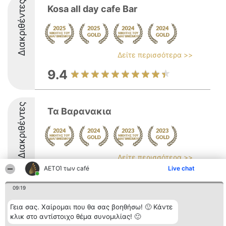
Διακριθέντες
Kosa all day cafe Bar
Δείτε περισσότερα >>
9.4
Διακριθέντες
Τα Βαρανακια
Δείτε περισσότερα >>
ΑΕΤΟΊ των café
Live chat
09:19
Γεια σας. Χαίρομαι που θα σας βοηθήσω! 🙂 Κάντε
Διοργανωτής της
Κατάταξη
Επικοινωνία
κλικ στο αντίστοιχο θέμα συνομιλίας! 🙂
κατάταξης
Διακριθέντες
Επικοινωνία