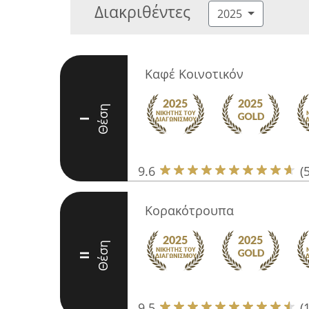
Διακριθέντες
2025
Καφέ Κοινοτικόν
Θέση
I
9.6
(
Κορακότρουπα
Θέση
II
9.5
(