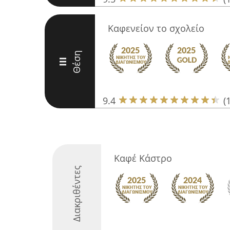
Καφενείον το σχολείο
Θέση
III
9.4
(
Καφέ Κάστρο
Διακριθέντες