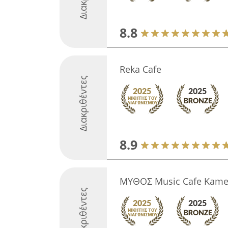
8.8
Reka Cafe
Διακριθέντες
8.9
MYΘOΣ Music Cafe Kame
Διακριθέντες