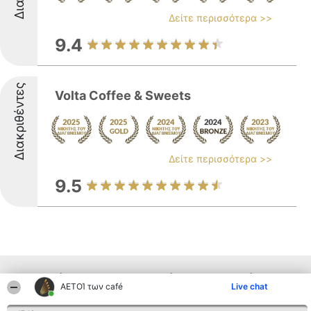
Δείτε περισσότερα >>
9.4
Διακριθέντες
Volta Coffee & Sweets
Δείτε περισσότερα >>
9.5
Παρόμοιες επιχειρήσεις απο άλλες
ΑΕΤΟΊ των café
Live chat
περιοχές