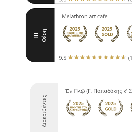
Melathron art cafe
Θέση
III
9.5
(
Ἐν Πλῷ (Γ. Παπαδάκης κ' Σ
Διακριθέντες