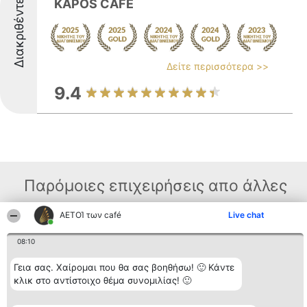
Διακριθέντες
KAPOS CAFE
Δείτε περισσότερα >>
9.4
Παρόμοιες επιχειρήσεις απο άλλες
περιοχές
ΑΕΤΟΊ των café
Live chat
08:10
Διοργανωτής της
Κατάταξη
Επικοινωνία
κατάταξης
Διακριθέντες
Επικοινωνία
Γεια σας. Χαίρομαι που θα σας βοηθήσω! 🙂 Κάντε
BEAUTIFUL COMPANY
Λίστα όλων
κλικ στο αντίστοιχο θέμα συνομιλίας! 🙂
Μονοπρόσωπη ΙΚΕ
των
ΤΗΛ. ΕΠΙΚΟΙΝΩΝΙΑΣ:
διακριθέντων
2104128019
Μεθοδολογία