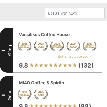
Vassilikos Coffee House
Θέση
I
Δείτε περισσότερα >>
9.8
(132)
MIAO Coffee & Spirits
Θέση
II
9.8
(88)