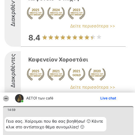
Διακριθέντες
Δείτε περισσότερα >>
8.4
Διακριθέντες
Καφενείον Χοροστάσι
Δείτε περισσότερα >>
8.8
ΑΕΤΟΊ των café
Live chat
14:59
Διοργανωτής της
Κατάταξη
Επικοινωνία
Γεια σας. Χαίρομαι που θα σας βοηθήσω! 🙂 Κάντε
κατάταξης
Διακριθέντες
Επικοινωνία
κλικ στο αντίστοιχο θέμα συνομιλίας! 🙂
BEAUTIFUL COMPANY
Λίστα όλων
Μονοπρόσωπη ΙΚΕ
των