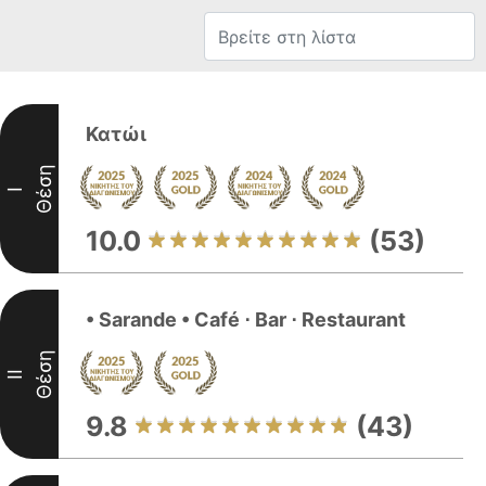
Κατώι
Θέση
I
10.0
(53)
• Sarande • Café ⋅ Bar ⋅ Restaurant
Θέση
II
9.8
(43)