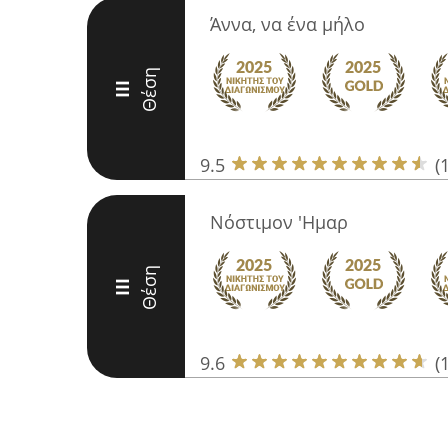
Άννα, να ένα μήλο
Θέση
III
9.5
(
Νόστιμον 'Ημαρ
Θέση
III
9.6
(