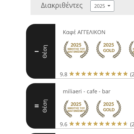
Διακριθέντες
2025
Καφέ ΑΓΓΕΛΙΚΟΝ
Θέση
I
9.8
(
miliaeri - cafe - bar
Θέση
II
9.6
(