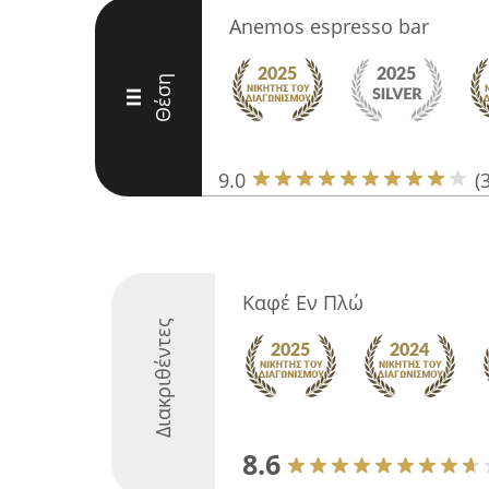
Anemos espresso bar
Θέση
III
9.0
(
Καφέ Εν Πλώ
Διακριθέντες
8.6