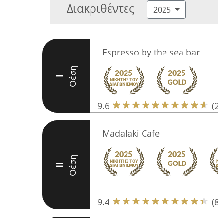
Διακριθέντες
2025
Espresso by the sea bar
Θέση
I
9.6
(
Madalaki Cafe
Θέση
II
9.4
(