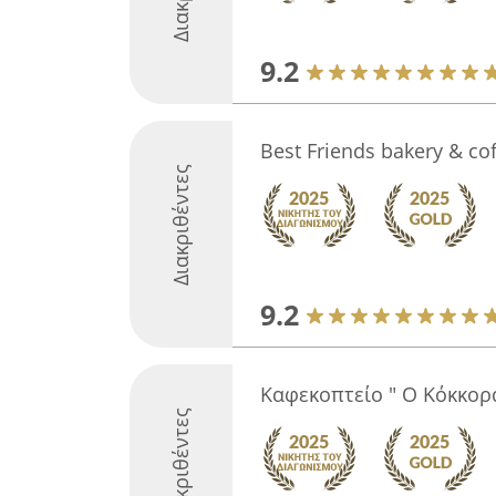
9.2
Best Friends bakery & co
Διακριθέντες
9.2
Kαφεκοπτείο " Ο Κόκκορα
Διακριθέντες