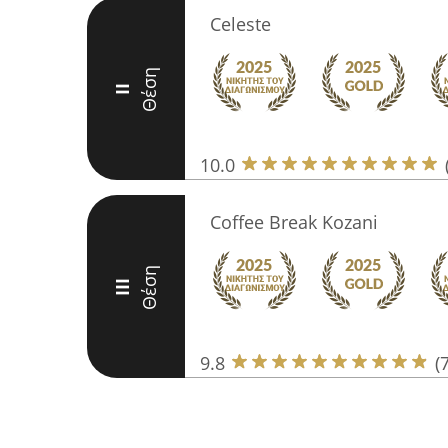
Celeste
Θέση
II
10.0
Coffee Break Kozani
Θέση
III
9.8
(