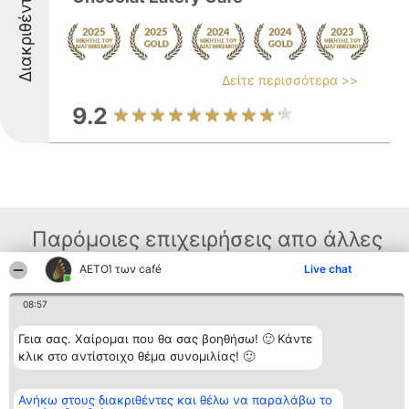
Διακριθέντες
Δείτε περισσότερα >>
9.2
Παρόμοιες επιχειρήσεις απο άλλες
περιοχές
ΑΕΤΟΊ των café
Live chat
08:57
Διοργανωτής της
Κατάταξη
Επικοινωνία
Γεια σας. Χαίρομαι που θα σας βοηθήσω! 🙂 Κάντε
κατάταξης
Διακριθέντες
Επικοινωνία
κλικ στο αντίστοιχο θέμα συνομιλίας! 🙂
BEAUTIFUL COMPANY
Λίστα όλων
Μονοπρόσωπη ΙΚΕ
των
ΤΗΛ. ΕΠΙΚΟΙΝΩΝΙΑΣ:
διακριθέντων
2104128019
Ανήκω στους διακριθέντες και θέλω να παραλάβω το
Μεθοδολογία