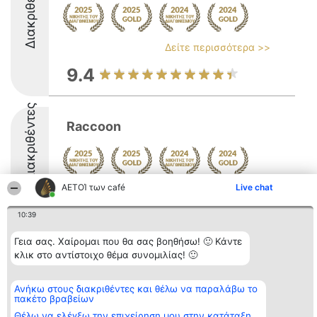
Διακριθέντες
Δείτε περισσότερα >>
9.4
Διακριθέντες
Raccoon
ΑΕΤΟΊ των café
Live chat
9.6
10:39
Γεια σας. Χαίρομαι που θα σας βοηθήσω! 🙂 Κάντε
Διοργανωτής της
Κατάταξη
Επικοινωνία
κλικ στο αντίστοιχο θέμα συνομιλίας! 🙂
κατάταξης
Διακριθέντες
Επικοινωνία
BEAUTIFUL COMPANY
Λίστα όλων
Μονοπρόσωπη ΙΚΕ
των
ΤΗΛ. ΕΠΙΚΟΙΝΩΝΙΑΣ:
Ανήκω στους διακριθέντες και θέλω να παραλάβω το
διακριθέντων
πακέτο βραβείων
2104128019
Μεθοδολογία
email:
Όροι &
Θέλω να ελέγξω την επιχείρηση μου στην κατάταξη