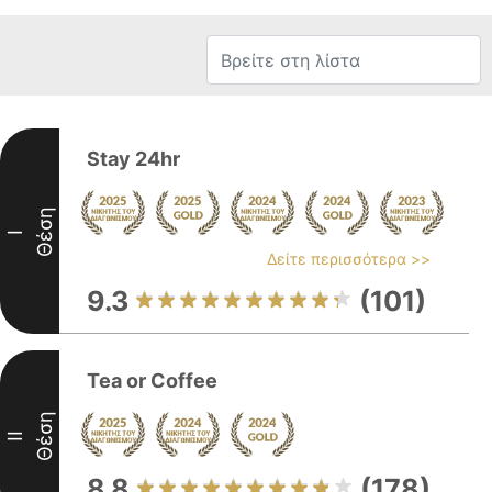
Stay 24hr
Θέση
I
Δείτε περισσότερα >>
9.3
(101)
Tea or Coffee
Θέση
II
8.8
(178)