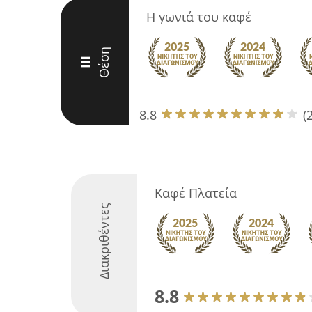
Η γωνιά του καφέ
Θέση
III
8.8
(
Καφέ Πλατεία
Διακριθέντες
8.8