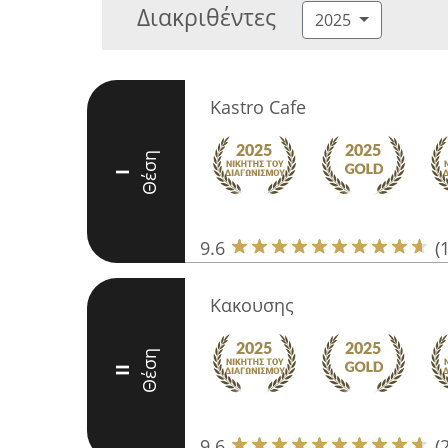
Διακριθέντες
2025
Kastro Cafe
Θέση
I
9.6
(
Κακουσης
Θέση
II
9.6
(