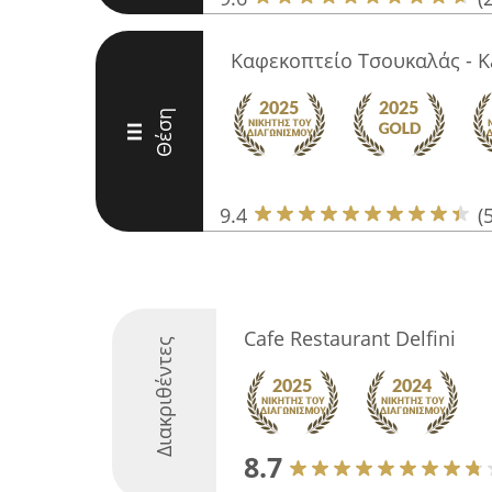
Καφεκοπτείο Τσουκαλάς - K
Θέση
III
9.4
(
Cafe Restaurant Delfini
Διακριθέντες
8.7