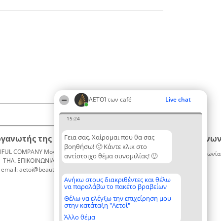
ΑΕΤΟΊ των café
Live chat
15:24
Γεια σας. Χαίρομαι που θα σας
ργανωτής της κατάταξης
Κατάταξη
Επικοινων
βοηθήσω! 🙂 Κάντε κλικ στο
IFUL COMPANY Μονοπρόσωπη ΙΚΕ
Διακριθέντες
Επικοινωνία
αντίστοιχο θέμα συνομιλίας! 🙂
ΤΗΛ. ΕΠΙΚΟΙΝΩΝΙΑΣ: 2104128019
Λίστα
email: aetoi@beautifulcompany.co
όλων των
διακριθέντων
Ανήκω στους διακριθέντες και θέλω
να παραλάβω το πακέτο βραβείων
Μεθοδολογία
Όροι &
Θέλω να ελέγξω την επιχείρηση μου
στην κατάταξη "Αετοί"
προϋποθέσεις
ΠΟΛΙΤΙΚΗ
Άλλο θέμα