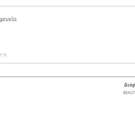
φενείο
Διο
BEAUT