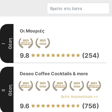
Οι Μουριές
Θέση
I
9.8
(254)
Deseo Coffee Cocktails & more
Θέση
II
Δείτε περισσότερα >>
9.6
(756)