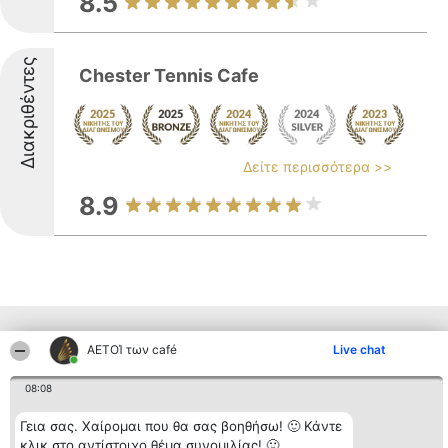
8.5
Διακριθέντες
Chester Tennis Cafe
Δείτε περισσότερα >>
8.9
Παρόμοιες επιχειρήσεις απο άλλες
ΑΕΤΟΊ των café
Live chat
περιοχές
08:08
Γεια σας. Χαίρομαι που θα σας βοηθήσω! 🙂 Κάντε
Διοργανωτής της
Κατάταξη
Επικοινωνία
κλικ στο αντίστοιχο θέμα συνομιλίας! 🙂