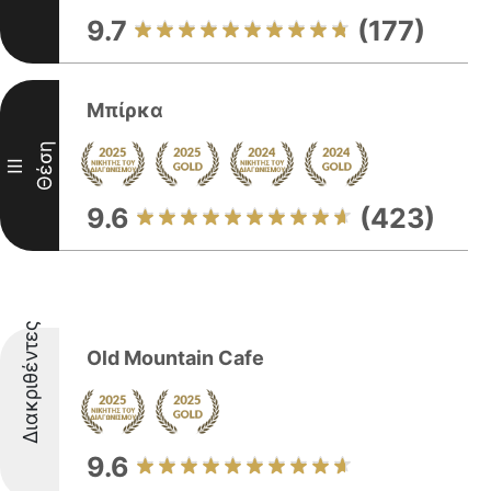
9.7
(177)
Μπίρκα
Θέση
III
9.6
(423)
Διακριθέντες
Old Mountain Cafe
9.6