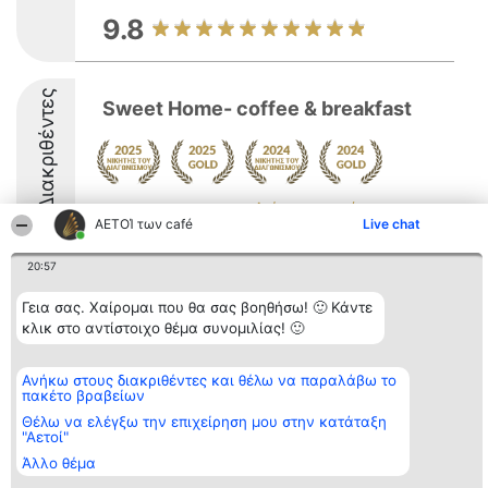
9.8
Διακριθέντες
Sweet Home- coffee & breakfast
Δείτε περισσότερα >>
ΑΕΤΟΊ των café
Live chat
9.7
20:57
Γεια σας. Χαίρομαι που θα σας βοηθήσω! 🙂 Κάντε
Διοργανωτής της
Κατάταξη
Επικοινωνία
κλικ στο αντίστοιχο θέμα συνομιλίας! 🙂
κατάταξης
Διακριθέντες
Επικοινωνία
BEAUTIFUL COMPANY
Λίστα όλων
Μονοπρόσωπη ΙΚΕ
των
Ανήκω στους διακριθέντες και θέλω να παραλάβω το
ΤΗΛ. ΕΠΙΚΟΙΝΩΝΙΑΣ:
διακριθέντων
πακέτο βραβείων
2104128019
Μεθοδολογία
Θέλω να ελέγξω την επιχείρηση μου στην κατάταξη
email:
Όροι &
"Αετοί"
aetoi@beautifulcompany.co
προϋποθέσεις
ΠΟΛΙΤΙΚΗ
Άλλο θέμα
ΑΠΟΡΡΗΤΟΥ