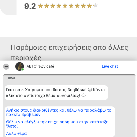
9.2
Παρόμοιες επιχειρήσεις απο άλλες
περιοχές
ΑΕΤΟΊ των café
Live chat
Διοργανωτής της
Κατάταξη
Επικοινωνία
18:41
κατάταξης
Διακριθέντες
Επικοινωνία
BEAUTIFUL COMPANY
Λίστα όλων
Γεια σας. Χαίρομαι που θα σας βοηθήσω! 🙂 Κάντε
Μονοπρόσωπη ΙΚΕ
των
κλικ στο αντίστοιχο θέμα συνομιλίας! 🙂
ΤΗΛ. ΕΠΙΚΟΙΝΩΝΙΑΣ:
διακριθέντων
2104128019
Μεθοδολογία
email:
Όροι &
Ανήκω στους διακριθέντες και θέλω να παραλάβω το
aetoi@beautifulcompany.co
προϋποθέσεις
πακέτο βραβείων
ΠΟΛΙΤΙΚΗ
ΑΠΟΡΡΗΤΟΥ
Θέλω να ελέγξω την επιχείρηση μου στην κατάταξη
"Αετοί"
Άλλο θέμα