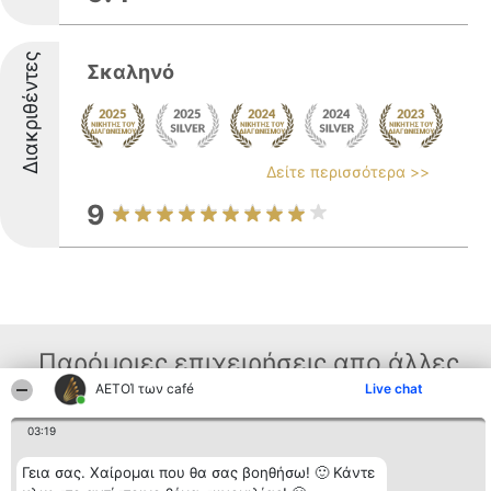
Διακριθέντες
Σκαληνό
Δείτε περισσότερα >>
9
Παρόμοιες επιχειρήσεις απο άλλες
ΑΕΤΟΊ των café
Live chat
περιοχές
03:19
Γεια σας. Χαίρομαι που θα σας βοηθήσω! 🙂 Κάντε
Διοργανωτής της
Κατάταξη
Επικοινωνία
κατάταξης
Διακριθέντες
Επικοινωνία