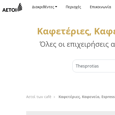
Διακριθέντες
Περιοχές
Επικοινωνία
Καφετέριες, Καφε
Όλες οι επιχειρήσεις
Αετοί των café
Καφετέριες, Καφενεία, Espres