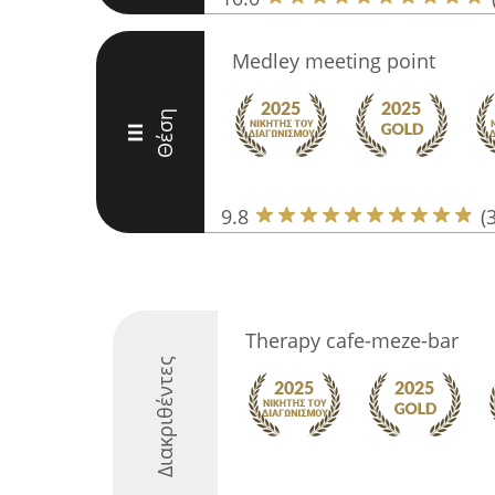
Medley meeting point
Θέση
III
9.8
(
Therapy cafe-meze-bar
Διακριθέντες