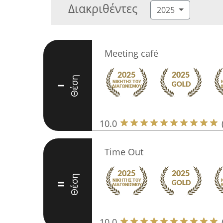
Διακριθέντες
2025
Meeting café
Θέση
I
10.0
Time Out
Θέση
II
10.0