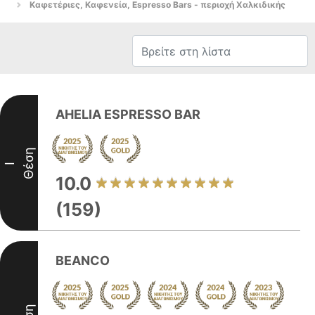
Καφετέριες, Καφενεία, Espresso Bars - περιοχή Χαλκιδικής
AHELIA ESPRESSO BAR
Θέση
I
10.0
(159)
BEANCO