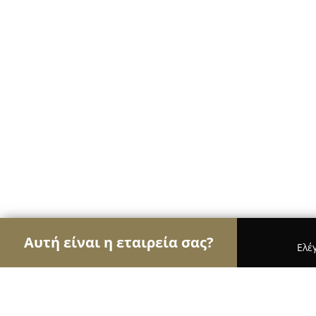
Αυτή είναι η εταιρεία σας?
Ελέ
Αετοί των café
Καφετέριες, Καφενεία, Espresso 