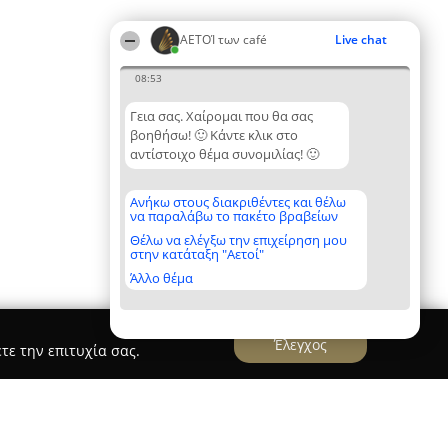
ΑΕΤΟΊ των café
Live chat
08:53
Γεια σας. Χαίρομαι που θα σας
βοηθήσω! 🙂 Κάντε κλικ στο
αντίστοιχο θέμα συνομιλίας! 🙂
Ανήκω στους διακριθέντες και θέλω
να παραλάβω το πακέτο βραβείων
Θέλω να ελέγξω την επιχείρηση μου
στην κατάταξη "Αετοί"
Άλλο θέμα
Έλεγχος
τε την επιτυχία σας.