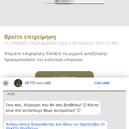
Βρείτε επιχείρηση
Η κατάταξη περιλαμβάνει τους καλύτερους στον κλάδο
Ψάχνετε επιχείρηση; Ελέγξτε τη μηχανή αναζήτησης.
Χρησιμοποιήστε την καλύτερη υπηρεσία
Αναζήτηση
ΑΕΤΟΊ των café
Live chat
15:52
Γεια σας. Χαίρομαι που θα σας βοηθήσω! 🙂 Κάντε
κλικ στο αντίστοιχο θέμα συνομιλίας! 🙂
Διοργανωτής της
Κατάταξη
Επικοινωνία
Ανήκω στους διακριθέντες και θέλω να παραλάβω το
κατάταξης
Διακριθέντες
Επικοινωνία
πακέτο βραβείων
BEAUTIFUL COMPANY
Λίστα όλων