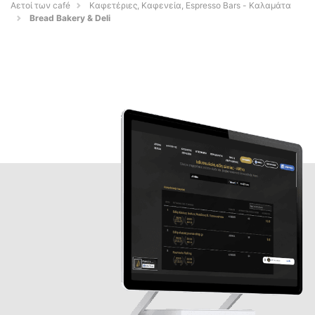
Αετοί των café
Καφετέριες, Καφενεία, Espresso Bars - Καλαμάτα
Bread Bakery & Deli