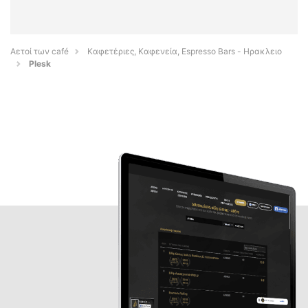
Αετοί των café
Καφετέριες, Καφενεία, Espresso Bars - Ηρακλειο
Plesk