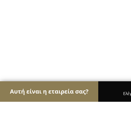
Αυτή είναι η εταιρεία σας?
Ελέ
Αετοί των café
Καφετέριες, Καφενεία, Espresso 