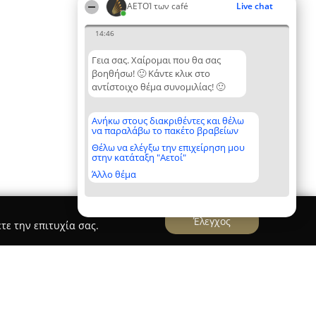
ΑΕΤΟΊ των café
Live chat
14:46
Γεια σας. Χαίρομαι που θα σας
βοηθήσω! 🙂 Κάντε κλικ στο
αντίστοιχο θέμα συνομιλίας! 🙂
Ανήκω στους διακριθέντες και θέλω
να παραλάβω το πακέτο βραβείων
Θέλω να ελέγξω την επιχείρηση μου
στην κατάταξη "Αετοί"
Άλλο θέμα
Έλεγχος
τε την επιτυχία σας.