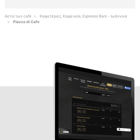
Αετοί των café
Καφετέριες, Καφενεία, Espresso Bars - Ιωάννινα
Piazza di Cafe