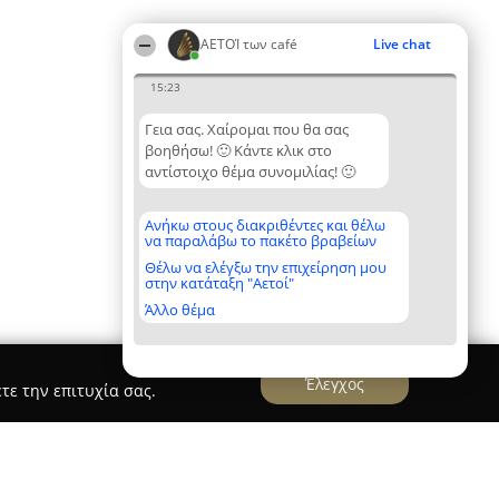
ΑΕΤΟΊ των café
Live chat
15:23
Γεια σας. Χαίρομαι που θα σας
βοηθήσω! 🙂 Κάντε κλικ στο
αντίστοιχο θέμα συνομιλίας! 🙂
Ανήκω στους διακριθέντες και θέλω
να παραλάβω το πακέτο βραβείων
Θέλω να ελέγξω την επιχείρηση μου
στην κατάταξη "Αετοί"
Άλλο θέμα
Έλεγχος
τε την επιτυχία σας.