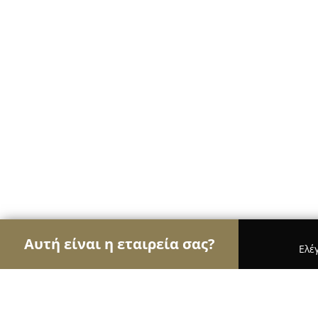
Αυτή είναι η εταιρεία σας?
Ελέ
Αετοί των café
Καφετέριες, Καφενεία, Espresso 