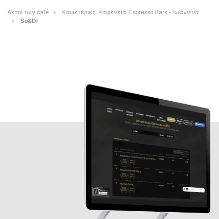
Αετοί των café
Καφετέριες, Καφενεία, Espresso Bars - Ιωάννινα
So&Di