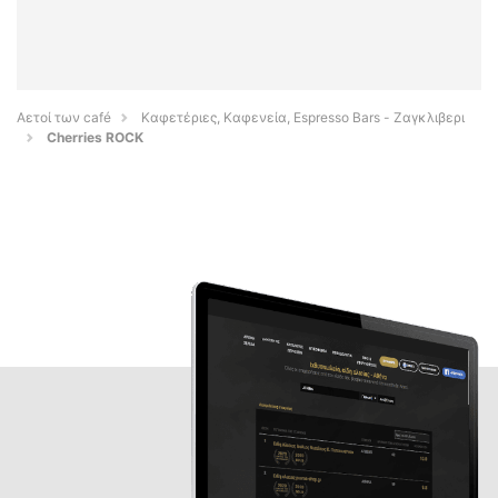
Αετοί των café
Καφετέριες, Καφενεία, Espresso Bars - Ζαγκλιβερι
Cherries ROCK