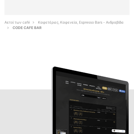
Αετοί των café
Καφετέριες, Καφενεία, Espresso Bars - Ανδραβίδα
CODE CAFE BAR