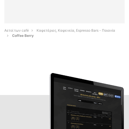
Αετοί των café
Καφετέριες, Καφενεία, Espresso Bars - Παιανία
Coffee Berry