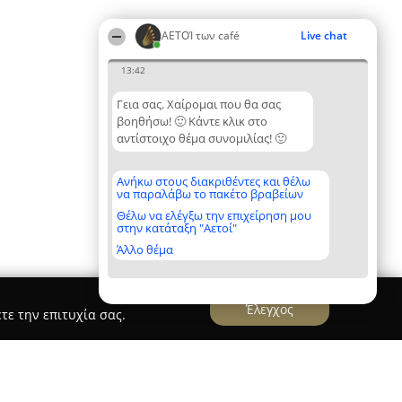
ΑΕΤΟΊ των café
Live chat
13:42
Γεια σας. Χαίρομαι που θα σας
βοηθήσω! 🙂 Κάντε κλικ στο
αντίστοιχο θέμα συνομιλίας! 🙂
Ανήκω στους διακριθέντες και θέλω
να παραλάβω το πακέτο βραβείων
Θέλω να ελέγξω την επιχείρηση μου
στην κατάταξη "Αετοί"
Άλλο θέμα
Έλεγχος
τε την επιτυχία σας.