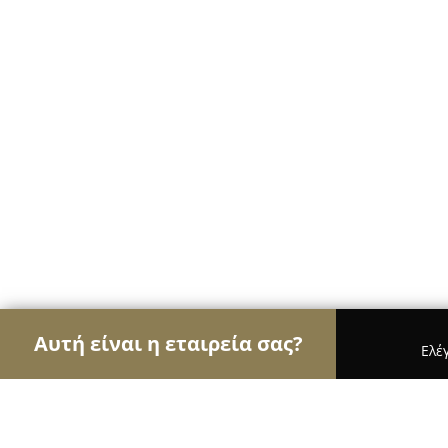
Αυτή είναι η εταιρεία σας?
Ελέ
Αετοί των café
Καφετέριες, Καφενεία, Espresso 