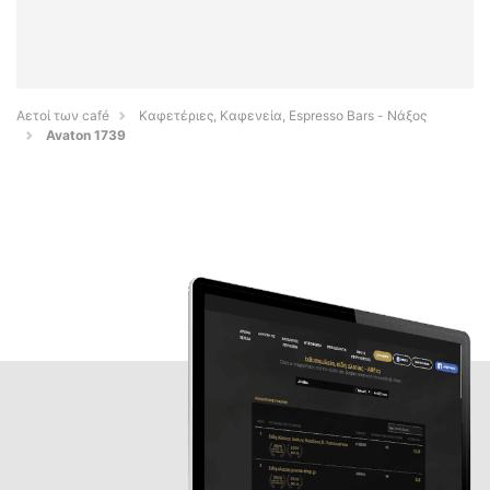
Αετοί των café
Καφετέριες, Καφενεία, Espresso Bars - Νάξος
Avaton 1739