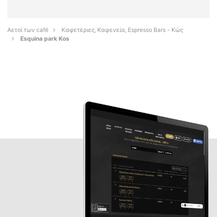
Αετοί των café
Καφετέριες, Καφενεία, Espresso Bars - Κώς
Esquina park Kos