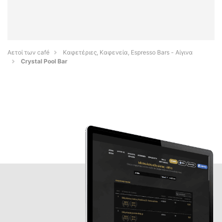
Αετοί των café
Καφετέριες, Καφενεία, Espresso Bars - Αίγινα
Crystal Pool Bar