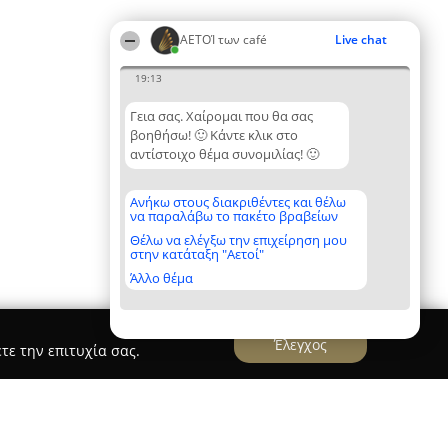
ΑΕΤΟΊ των café
Live chat
19:13
Γεια σας. Χαίρομαι που θα σας
βοηθήσω! 🙂 Κάντε κλικ στο
αντίστοιχο θέμα συνομιλίας! 🙂
Ανήκω στους διακριθέντες και θέλω
να παραλάβω το πακέτο βραβείων
Θέλω να ελέγξω την επιχείρηση μου
στην κατάταξη "Αετοί"
Άλλο θέμα
Έλεγχος
τε την επιτυχία σας.