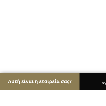
Αυτή είναι η εταιρεία σας?
Ελέ
Αετοί των café
Καφετέριες, Καφενεία, Espresso 