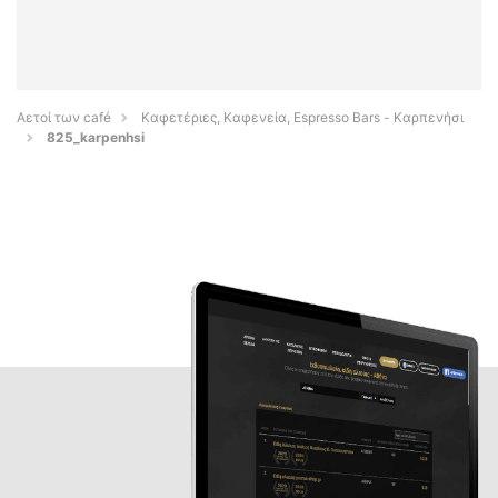
Αετοί των café
Καφετέριες, Καφενεία, Espresso Bars - Καρπενήσι
825_karpenhsi