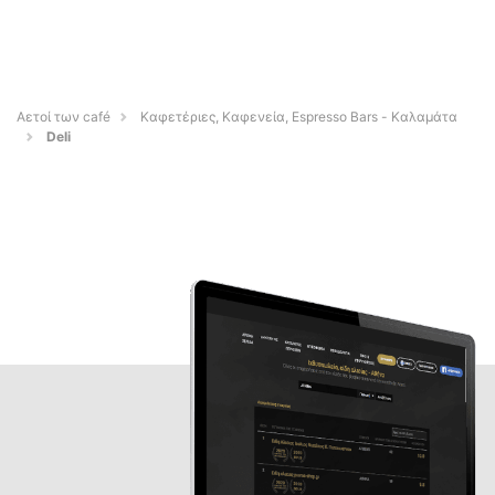
Αετοί των café
Καφετέριες, Καφενεία, Espresso Bars - Καλαμάτα
Deli