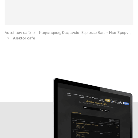
Αετοί των café
Καφετέριες, Καφενεία, Espresso Bars - Νέα Σμύρνη
Alektor cafe