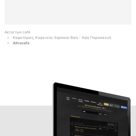
Αετοί των café
Καφετέριες, Καφενεία, Espresso Bars - Αγία Παρασκευή
Altrocafe