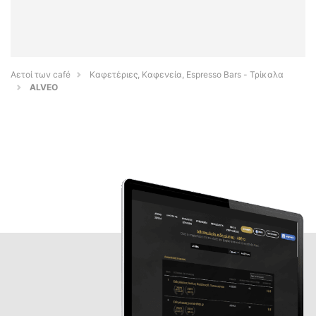
Αετοί των café
Καφετέριες, Καφενεία, Espresso Bars - Τρίκαλα
ALVEO