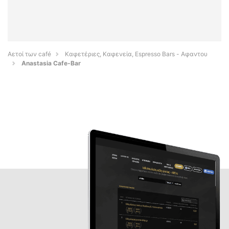
Αετοί των café
Καφετέριες, Καφενεία, Espresso Bars - Αφαντου
Anastasia Cafe-Bar