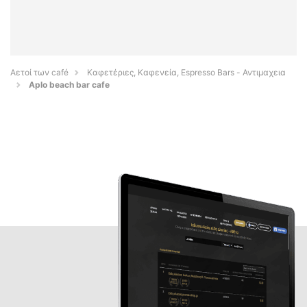
Αετοί των café
Καφετέριες, Καφενεία, Espresso Bars - Αντιμαχεια
Aplo beach bar cafe