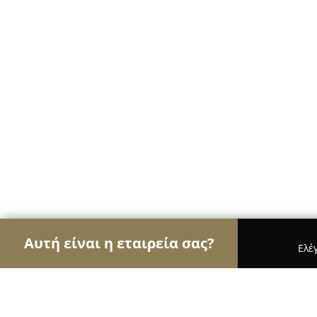
Αυτή είναι η εταιρεία σας?
Ελέ
Αετοί των café
Καφετέριες, Καφενεία, Espresso 