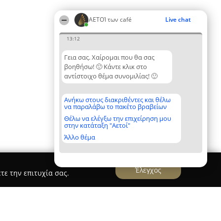
ΑΕΤΟΊ των café
Live chat
13:12
Γεια σας. Χαίρομαι που θα σας
βοηθήσω! 🙂 Κάντε κλικ στο
αντίστοιχο θέμα συνομιλίας! 🙂
Ανήκω στους διακριθέντες και θέλω
να παραλάβω το πακέτο βραβείων
Θέλω να ελέγξω την επιχείρηση μου
στην κατάταξη "Αετοί"
Άλλο θέμα
Έλεγχος
τε την επιτυχία σας.