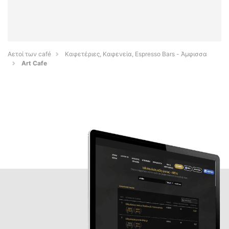
Αετοί των café
Καφετέριες, Καφενεία, Espresso Bars - Άμφισσα
Art Cafe